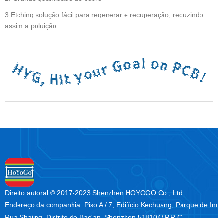
3.Etching solução fácil para regenerar e recuperação, reduzindo
assim a poluição.
Direito autoral © 2017-2023 Shenzhen HOYOGO Co., Ltd.
Endereço da companhia: Piso A / 7, Edifício Kechuang, Parque de I
Rua Shajing, Distrito de Bao'an, Shenzhen 518104/ P.R.C.